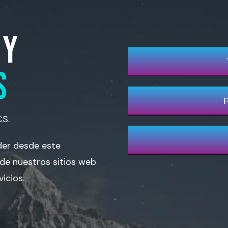
 Y
S
CS.
der desde este
 de nuestros sitios web
vicios.