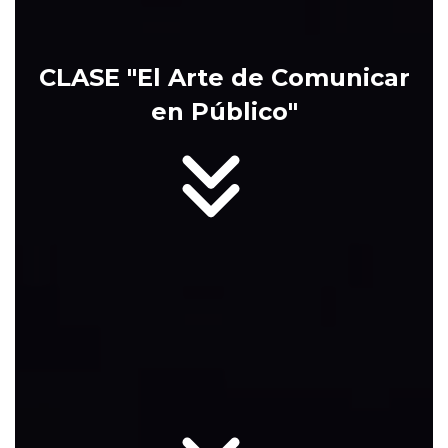
CLASE "El Arte de Comunicar
en Público"
QUIERO PERD
ESCÉNICO Y 
HABLAR MU
PÚBLICO (AH
PARA