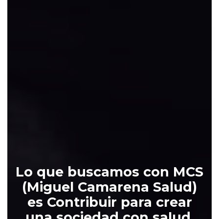
PROFESIONAL
LAS HABILI
TIENE EL 
POBL
QUIERO EM
UNA FO
GRATUIT
EMPEZAR A
Lo que
buscamos con MCS
(Miguel Camarena Salud)
es Contribuir para crear
una sociedad con salud,