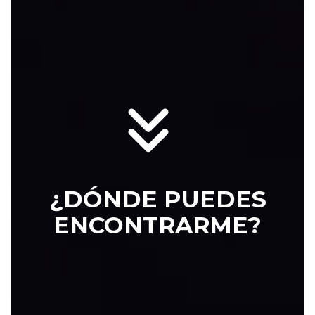
QUIERO C
ENERGÍA SEX
PARA
¿DÓNDE PUEDES
ENCONTRARME?
INST