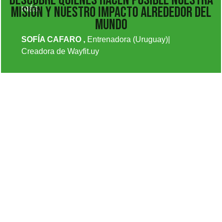
MISIÓN Y NUESTRO IMPACTO ALREDEDOR DEL
más.
MUNDO
SOFÍA CAFARO ,
Entrenadora (Uruguay)|
Creadora de Wayfit.uy