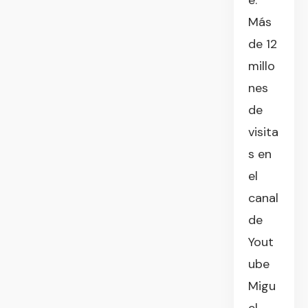
e.
Más
de 12
millo
nes
de
visita
s en
el
canal
de
Yout
ube
Migu