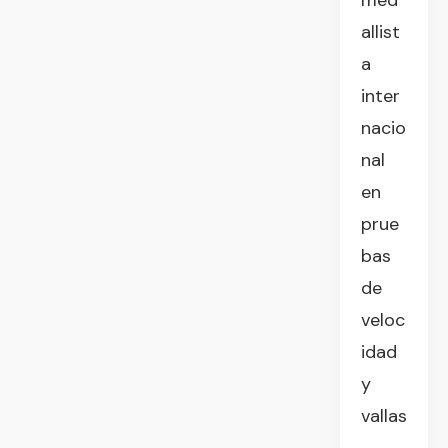
med
allist
a
inter
nacio
nal
en
prue
bas
de
veloc
idad
y
vallas