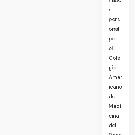
nado
r
pers
onal
por
el
Cole
gio
Amer
icano
de
Medi
cina
del