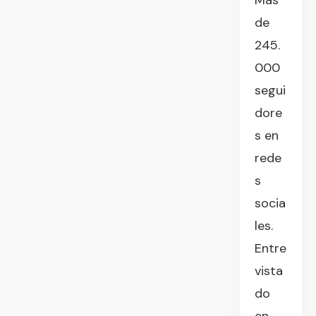
Más
de
245.
000
segui
dore
s en
rede
s
socia
les.
Entre
vista
do