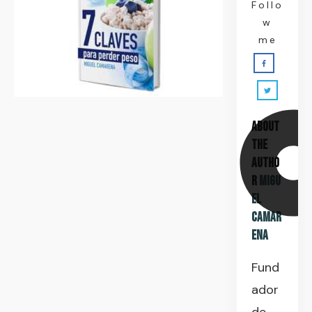
Follo
w
me
About
the
Autho
r
Migu
el
Camar
ena
Fund
ador