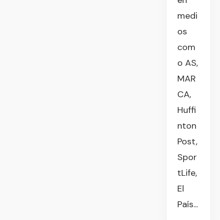
en
medi
os
com
o AS,
MAR
CA,
Huffi
nton
Post,
Spor
tLife,
El
País...