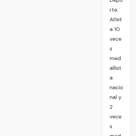
Depo
rte.
Atlet
a 10
vece
s
med
allist
a
nacio
nal y
2
vece
s