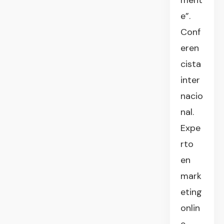
ment
e”.
Conf
eren
cista
inter
nacio
nal.
Expe
rto
en
mark
eting
onlin