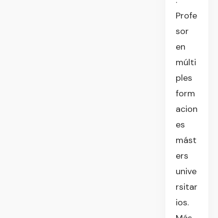
.
Profe
sor
en
múlti
ples
form
acion
es
mást
ers
unive
rsitar
ios.