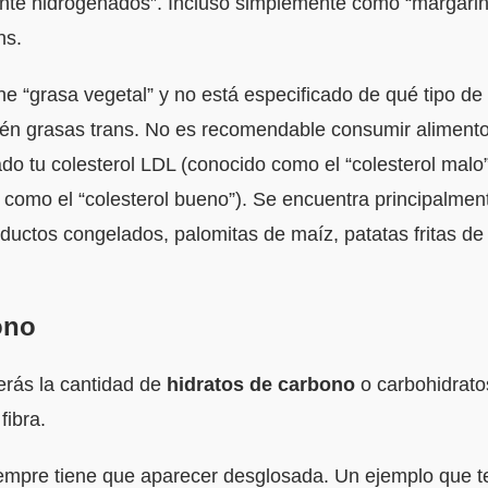
nte hidrogenados”. Incluso simplemente como “margarin
ns.
ne “grasa vegetal” y no está especificado de qué tipo de
én grasas trans. No es recomendable consumir aliment
do tu colesterol LDL (conocido como el “colesterol malo”
como el “colesterol bueno”). Se encuentra principalmente
oductos congelados, palomitas de maíz, patatas fritas de 
ono
erás la cantidad de
hidratos de carbono
o carbohidratos
fibra.
empre tiene que aparecer desglosada. Un ejemplo que t