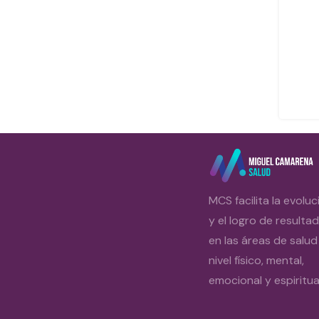
MCS facilita la evoluc
y el logro de resulta
en las áreas de salud
nivel físico, mental,
emocional y espiritual