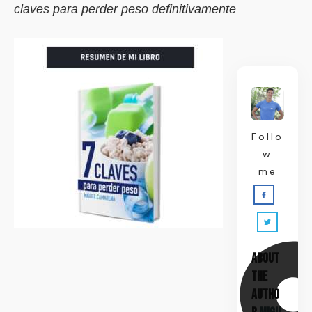
claves para perder peso definitivamente
Follo
w
me
About
the
Autho