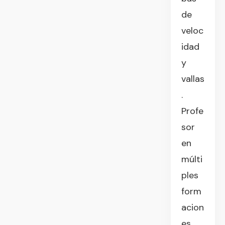
de
veloc
idad
y
vallas
.
Profe
sor
en
múlti
ples
form
acion
es