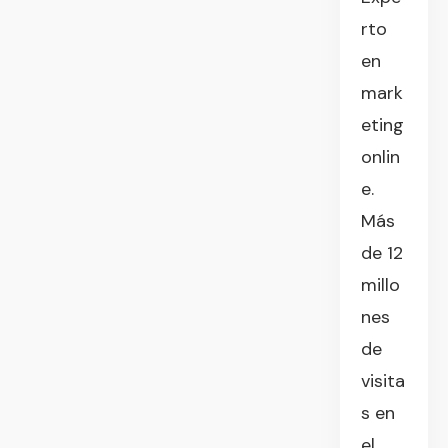
rto
en
mark
eting
onlin
e.
Más
de 12
millo
nes
de
visita
s en
el