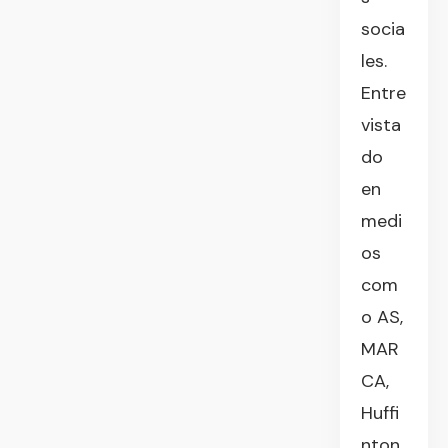
socia
les.
Entre
vista
do
en
medi
os
com
o AS,
MAR
CA,
Huffi
nton