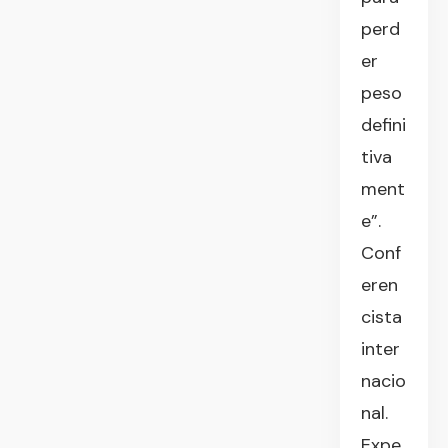
perd
er
peso
defini
tiva
ment
e”.
Conf
eren
cista
inter
nacio
nal.
Expe