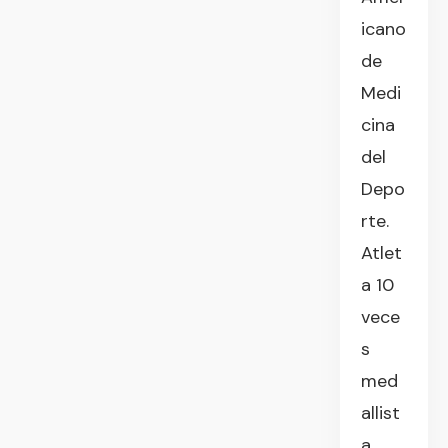
icano
de
Medi
cina
del
Depo
rte.
Atlet
a 10
vece
s
med
allist
a