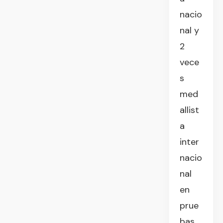
nacio
nal y
2
vece
s
med
allist
a
inter
nacio
nal
en
prue
bas