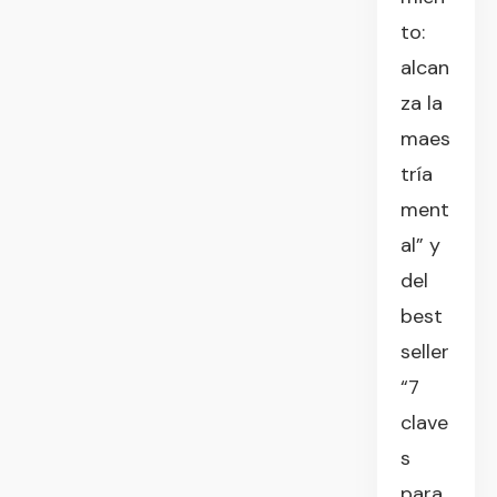
to:
alcan
za la
maes
tría
ment
al” y
del
best
seller
“7
clave
s
para