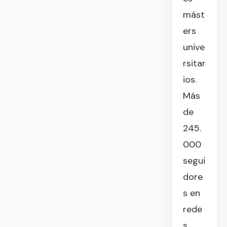
mást
ers
unive
rsitar
ios.
Más
de
245.
000
segui
dore
s en
rede
s