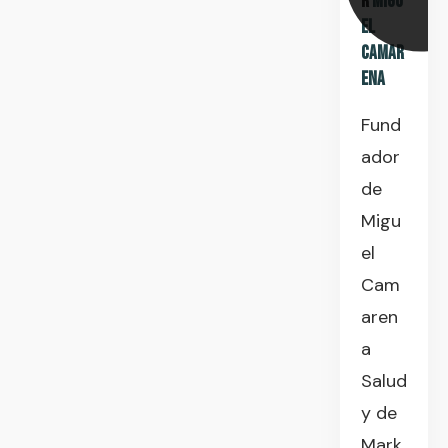
r
Migu
el
Camar
ena
Fund
ador
de
Migu
el
Cam
aren
a
Salud
y de
Mark