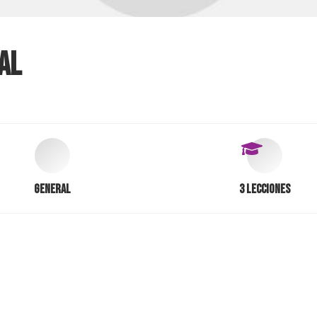
al
General
3 Lecciones