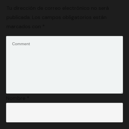
Tu dirección de correo electrónico no será
publicada.
Los campos obligatorios están
marcados con
*
Nombre
*