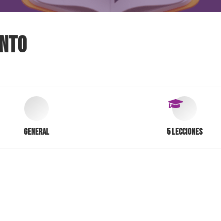
ento
General
5 Lecciones