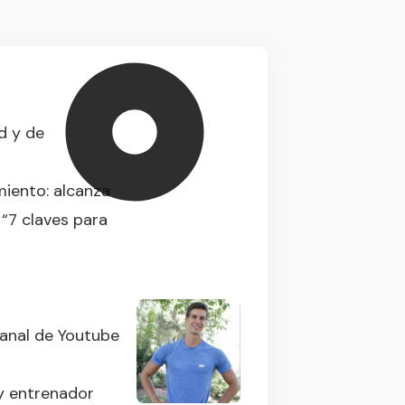
d y de
miento: alcanza
 “7 claves para
canal de Youtube
y entrenador