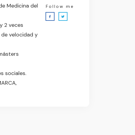
de Medicina del
Follow me
 y 2 veces
 de velocidad y
 másters
 sociales.
MARCA,