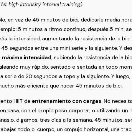
lés:
high intensity interval training).
o, en vez de 45 minutos de bici, dedicarle media hora 
jemplo: 5 minutos a ritmo continuo, después 5 mini se
 la intensidad, aumentando la resistencia de la bici y
5 segundos entre una mini serie y la siguiente. Y desp
a
máxima intensidad
, subiendo la resistencia de la b
edaleando muy rápido, sentado o sentada en todo mo
 serie de 20 segundos a tope y la siguiente. Y luego, a
 mucho más eficiente que hacer 45 minutos de bici.
ento HIIT de
entrenamiento con cargas
. No necesita
en casa, con el propio peso corporal, o utilizando un 
nasio, digamos, tres días a la semana, 45 minutos, se
rabajas todo el cuerpo, un empuje horizontal, una trac