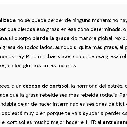
alizada
no se puede perder de ninguna manera; no hay 
er que pierdas esa grasa en esa zona determinada, o
ona. El cuerpo
pierde la grasa
de manera global. No p
a grasa de todos lados, aunque sí quita más grasa, al 
enos hay. Pero muchas veces se queda esa grasa reb
s, en los glúteos en las mujeres.
eces, a un
exceso de cortisol
, la hormona del estrés, 
hace que la grasa rebelde sea más rebelde todavía. Par
able dejar de hacer interminables sesiones de bici, d
vidad está muy bien porque te va a ayudar a perder ca
 el cortisol es mucho mejor hacer el HIIT: el
entrenami