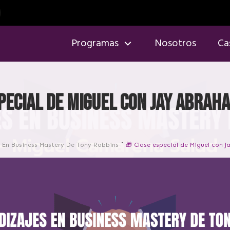
Programas
Nosotros
Ca
pecial de Miguel con Jay Abrah
s En Business Mastery De Tony Robbins
🎁 Clase especial de Miguel con 