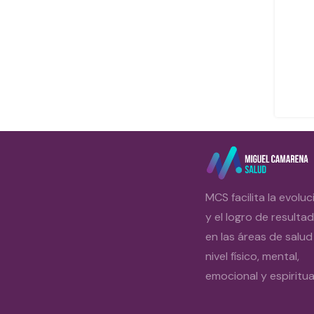
MCS facilita la evoluc
y el logro de resulta
en las áreas de salud
nivel físico, mental,
emocional y espiritual