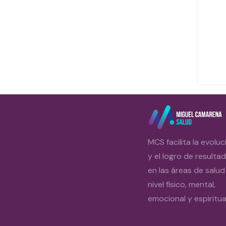
MCS facilita la evoluc
y el logro de resulta
en las áreas de salud
nivel físico, mental,
emocional y espiritual