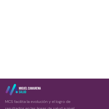
Ya te has comprado tus zapatillas nuevas, h
planes de entrenamiento y es probable que 
pero no sabes muy bien por
Leer más
MCS facilita la evolución y el logro de
resultados en las áreas de salud a nivel