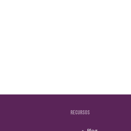
as estado investigando sobre
tengas hasta un pulsómetro,
RECURSOS
Blog