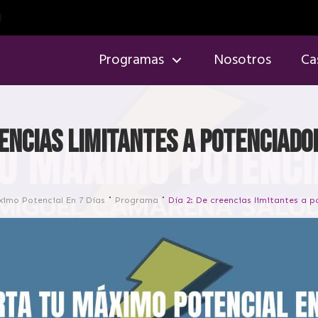
Programas
Nosotros
Ca
eencias limitantes a potenciado
ximo Potencial En 7 Días
Programa
Día 2: De creencias limitantes a 