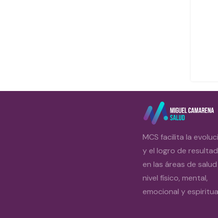
MCS facilita la evoluc
y el logro de resulta
en las áreas de salud
nivel físico, mental,
emocional y espiritual