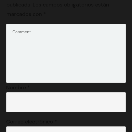
publicada.
Los campos obligatorios están
marcados con
*
Nombre
*
Correo electrónico
*