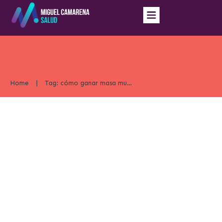
Home
|
Tag: cómo ganar masa muscular
Los 4 Errores por los que No Ganas Masa
Muscular
Gym