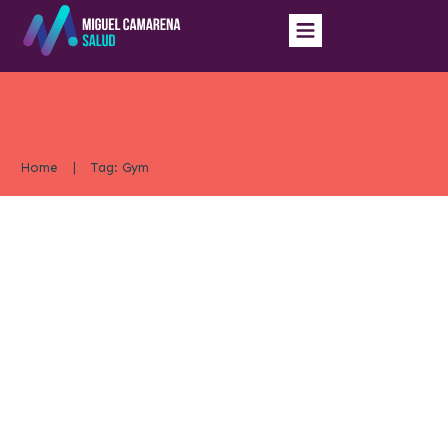
Home
|
Tag: Gym
Cómo entrenar teniendo en cuenta tu 1RM–
Speed4lifts – Powerlift
Gym