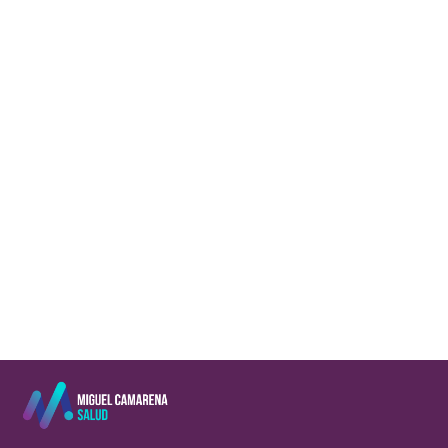
Si quieres presumir de abdominales y no sa
marcarlos a pesar de tus esfuerzos, proba
algunos de estos habituales errores. Vamos 
Leer más