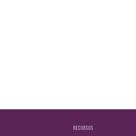
bes por qué no consigues
blemente estés cometiendo
a
RECURSOS