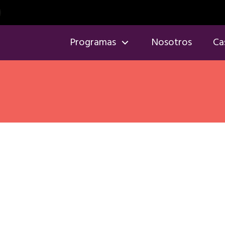
Programas
Nosotros
Ca
?» Errores que debes
Healthy Lifestyle