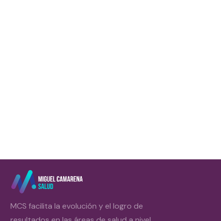
El azúcar es una droga más. No puede compa
ejemplo (aunque algunos estudios en raton
más adictiva el azúcar), pero
Leer más
MCS facilita la evolución y el logro de
resultados en las áreas de salud a nivel