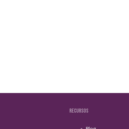
rarse con la cocaína, por
es han demostrado que es
RECURSOS
Blog