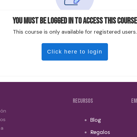
You must be logged in to access this course
This course is only available for registered users.
Click here to login
RECURSOS
EM
ión
dos
Blog
 a
Regalos