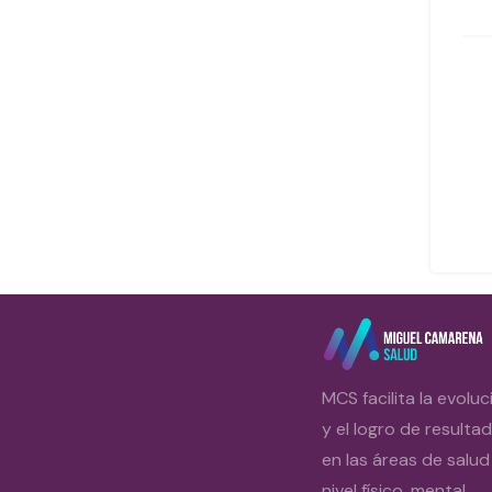
MCS facilita la evoluc
y el logro de resulta
en las áreas de salud
nivel físico, mental,