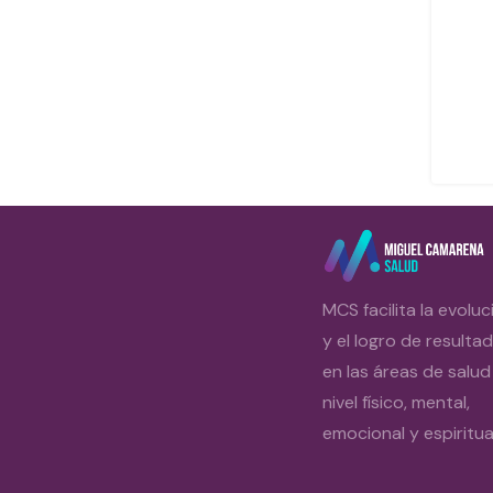
MCS facilita la evoluc
y el logro de resulta
en las áreas de salud
nivel físico, mental,
emocional y espiritual