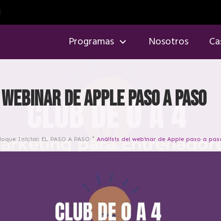
Programas
Nosotros
Ca
 webinar de Apple paso a paso
loque Inicial: EL PASO A PASO
Análisis del webinar de Apple paso a pas