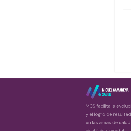
MCS facilita la evoluc
y el logro de resulta
en las áreas de salud
nivel físico, mental,