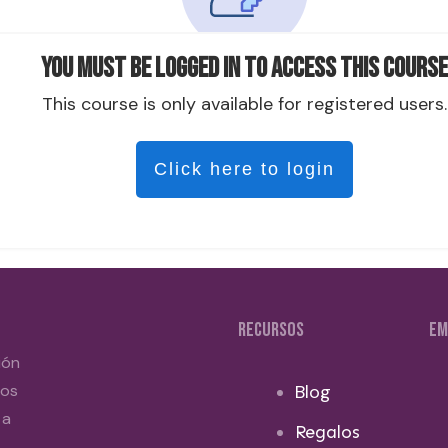
You must be logged in to access this course
This course is only available for registered users.
Click here to login
RECURSOS
EM
ión
dos
Blog
 a
Regalos