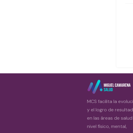
MCS facilita la evoluc
y el logro de resulta
en las áreas de salud
nivel físico, mental,