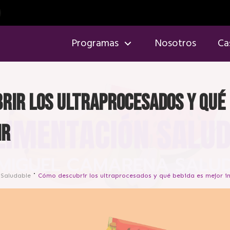
Programas
Nosotros
Ca
rir los ultraprocesados y qué 
ir
 Saludable
Cómo descubrir los ultraprocesados y qué bebida es mejor in