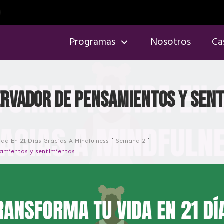
Programas
Nosotros
Ca
servador de pensamientos y sen
da En 21 Días Gracias A Mindfulness
Semana 2
samientos y sentimientos