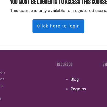
You must be logged in to access this course
This course is only available for registered users.
Click here to login
RECURSOS
EM
ión
dos
Blog
 a
Regalos
.