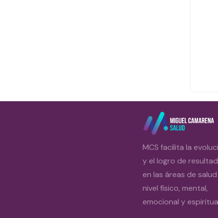
MCS facilita la evoluc
y el logro de resulta
en las áreas de salud
nivel físico, mental,
emocional y espiritual