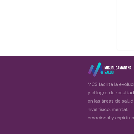
MCS facilita la evoluc
y el logro de resulta
en las áreas de salud
nivel físico, mental,
emocional y espiritual