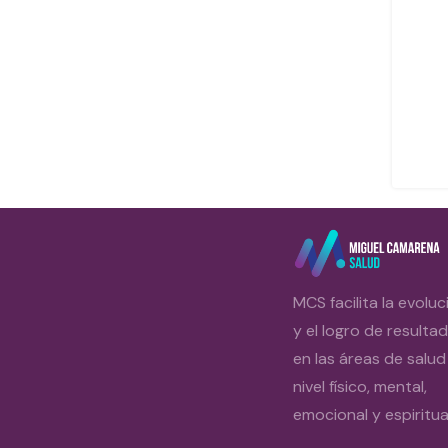
MCS facilita la evoluc
y el logro de resulta
en las áreas de salud
nivel físico, mental,
emocional y espiritual