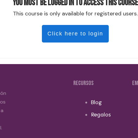
You must be logged in to access this course
This course is only available for registered users.
Click here to login
RECURSOS
EM
ión
dos
Blog
 a
Regalos
.