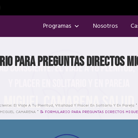
Programas
Nosotros
Ca
IO PARA PREGUNTAS DIRECTOS MI
iente: El Viaje A Tu Plenitud, Vitalidad Y Placer En Solitario Y En Pareja
 MIGUEL CAMARENA
📝 FORMULARIO PARA PREGUNTAS DIRECTOS MIGU