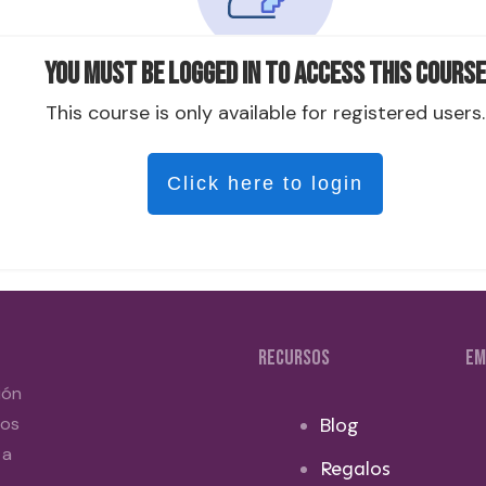
You must be logged in to access this course
This course is only available for registered users.
Click here to login
RECURSOS
EM
ión
dos
Blog
 a
Regalos