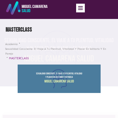
MASTERCLASS
Academia
Sexualidad Consciente: El Viaje A Tu Plenitud, Vitalidad Y Placer En Solitario Y En
Pareja
MASTERCLASS