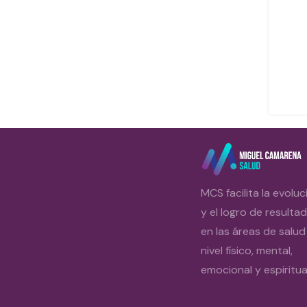
MCS facilita la evoluc
y el logro de resulta
en las áreas de salud
nivel físico, mental,
emocional y espiritual