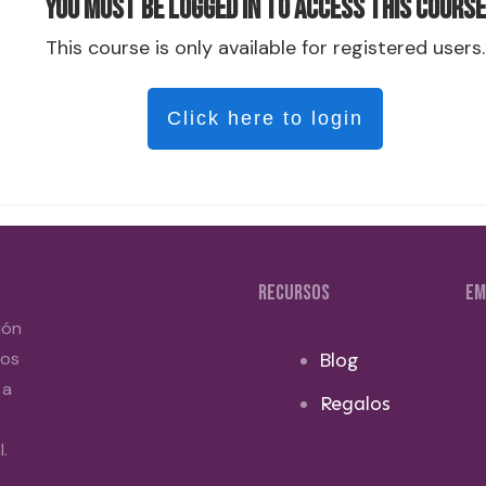
You must be logged in to access this course
This course is only available for registered users.
Click here to login
RECURSOS
EM
ión
dos
Blog
 a
Regalos
.