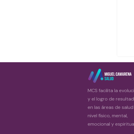
MCS facilita la evoluc
y el logro de resulta
en las áreas de salud
nivel físico, mental,
emocional y espiritual