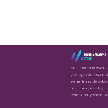
MCS facilita la evoluc
y el logro de resulta
en las áreas de salud
nivel físico, mental,
emocional y espiritual