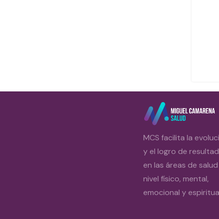
MCS facilita la evoluc
y el logro de resulta
en las áreas de salud
nivel físico, mental,
emocional y espiritual