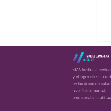
MCS facilita la evoluc
y el logro de resulta
en las áreas de salud
nivel físico, mental,
emocional y espiritual