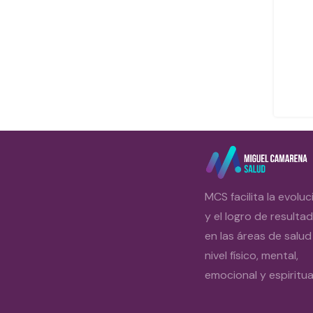
MCS facilita la evoluc
y el logro de resulta
en las áreas de salud
nivel físico, mental,
emocional y espiritual