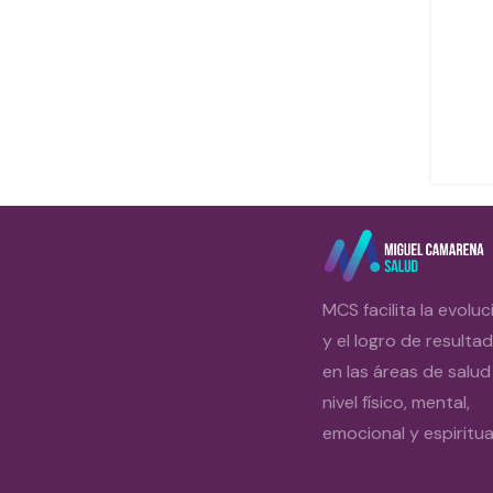
MCS facilita la evoluc
y el logro de resulta
en las áreas de salud
nivel físico, mental,
emocional y espiritual