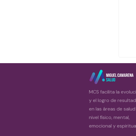
MCS facilita la evoluc
y el logro de resulta
en las áreas de salud
nivel físico, mental,
emocional y espiritual