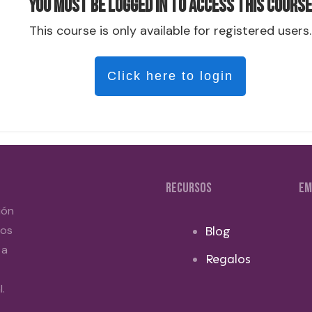
You must be logged in to access this course
This course is only available for registered users.
Click here to login
RECURSOS
EM
ión
dos
Blog
 a
Regalos
.