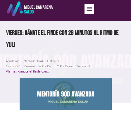
Viernes: gánate el finde con 26 minutos al ritmo de
Yuli
Academia
Mentoría AVANZADA 90M
EvoluciónFit: Desarróllate Por Dentro Y Por Fuera
Semana 2
Viernes: gánate el finde con 26 minutos al ritmo de Yuli