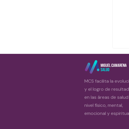
MCS facilita la evoluc
y el logro de resulta
en las áreas de salud
nivel físico, mental,
emocional y espiritual