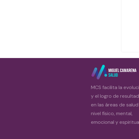
MCS facilita la evoluc
y el logro de resulta
en las áreas de salud
nivel físico, mental,
emocional y espiritual