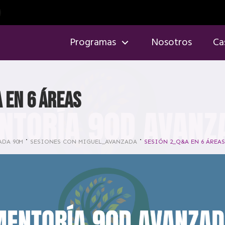
Programas
Nosotros
Ca
A EN 6 ÁREAS
ADA 90M
SESIONES CON MIGUEL_AVANZADA
SESIÓN 2_Q&A EN 6 ÁREAS