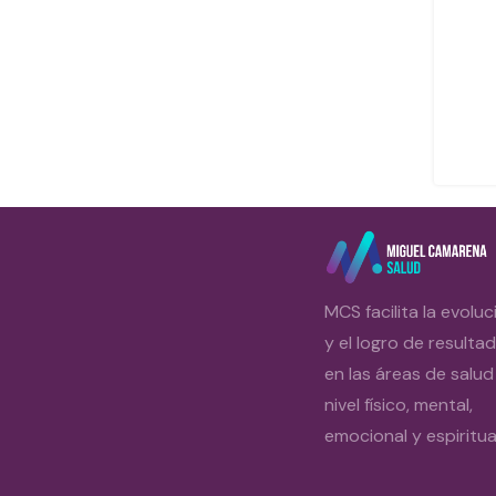
MCS facilita la evoluc
y el logro de resulta
en las áreas de salud
nivel físico, mental,
emocional y espiritual