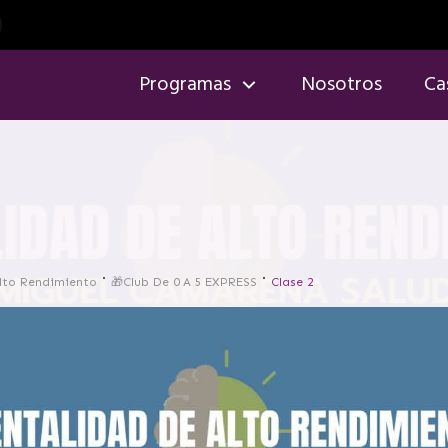
Programas
Nosotros
Ca
lto Rendimiento
🎁Club De 0 A 5 EXPRESS
Clase 2