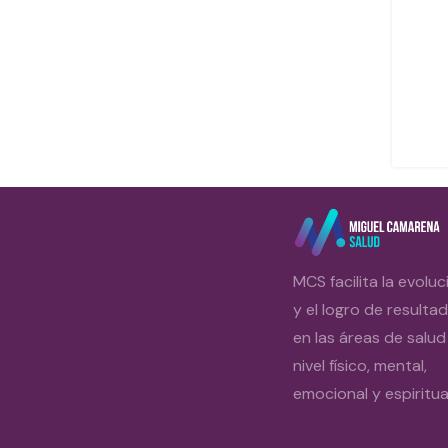
MCS facilita la evoluc
y el logro de resulta
en las áreas de salud
nivel físico, mental,
emocional y espiritual