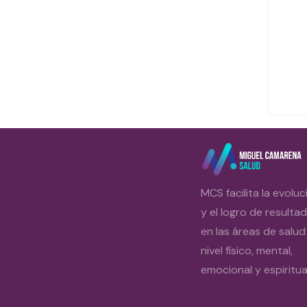
MCS facilita la evoluc
y el logro de resulta
en las áreas de salud
nivel físico, mental,
emocional y espiritual