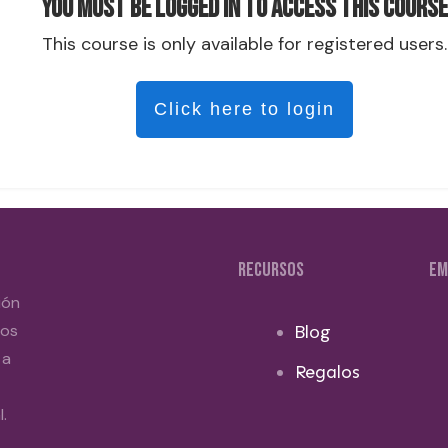
You must be logged in to access this course
This course is only available for registered users.
Click here to login
RECURSOS
EM
ión
dos
Blog
 a
Regalos
.