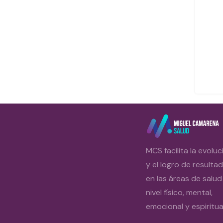
MCS facilita la evoluc
y el logro de resulta
en las áreas de salud
nivel físico, mental,
emocional y espiritual