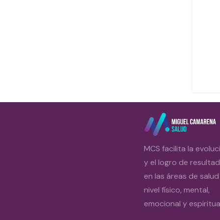
MCS facilita la evoluc
y el logro de resulta
en las áreas de salud
nivel físico, mental,
emocional y espiritual