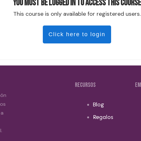
You must be logged in to access this course
This course is only available for registered users.
Click here to login
RECURSOS
EM
ión
dos
Blog
 a
Regalos
.