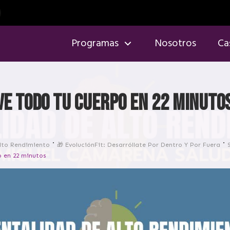
Programas
Nosotros
Ca
ve todo tu cuerpo en 22 minuto
lto Rendimiento
🎁 EvoluciónFit: Desarróllate Por Dentro Y Por Fuera
o en 22 minutos