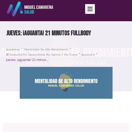
Jueves: ¡aguanta! 21 minutos fullbody
Academia
Mentalidad De Alto Rendimiento
🎁 EvoluciónFit: Desarróllate Por Dentro Y Por Fuera
Semana 6
Jueves: ¡aguanta! 21 minutos fullbody