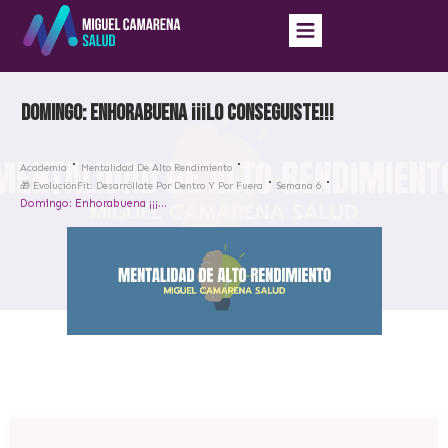
Domingo: Enhorabuena ¡¡¡LO CONSEGUISTE!!!
Academia
Mentalidad De Alto Rendimiento
🎁 EvoluciónFit: Desarróllate Por Dentro Y Por Fuera
Semana 6
Domingo: Enhorabuena ¡¡¡LO CONSEGUISTE!!!