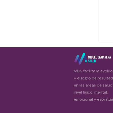
MCS facilita la evoluc
y el logro de resulta
en las áreas de salud
nivel físico, mental,
emocional y espiritual