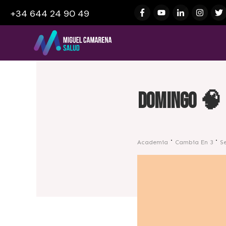
+34 644 24 90 49
Domingo 🧠
Academia
Cambia En 3
S