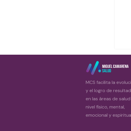
MCS facilita la evoluc
y el logro de resulta
en las áreas de salud
nivel físico, mental,
emocional y espiritual