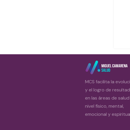
MCS facilita la evoluc
y el logro de resulta
en las áreas de salud
nivel físico, mental,
emocional y espiritual